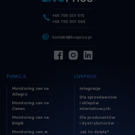
+48 795 001 515
+48 795 001 594
@
kontakt@liveprice.pl
FUNKCJE
LIVEPRICE
Monitoring cen na
Integracje
Allegro
Dla sprzedawców
Monitoring cen na
i sklepów
Ceneo
internetowych
Monitoring cen na
Dla producentów
Empik
i dystrybutorów
Monitoring cen w
Jak to działa?