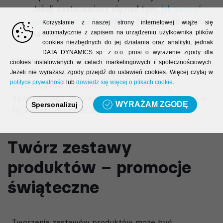
Jeżeli zastanawiasz się nad tym,
jak zacząć
sprzedawać na EmpikPlace?
Zajrzyj do wpisu
Korzystanie z naszej strony internetowej wiąże się
automatycznie z zapisem na urządzeniu użytkownika plików
na blogu.
cookies niezbędnych do jej działania oraz analityki, jednak
DATA DYNAMICS sp. z o.o. prosi o wyrażenie zgody dla
Stworzenie konkurencyjnej oferty na tych
cookies instalowanych w celach marketingowych i społecznościowych.
platformach w okresie świątecznym wymaga
Jeżeli nie wyrażasz zgody przejdź do ustawień cookies. Więcej czytaj w
polityce prywatności
lub
dowiedz się więcej o plikach cookie
.
precyzyjnego monitoringu cen konkurencji i
dynamicznego dostosowywania ofert – to właśnie w
WYRAŻAM ZGODĘ
Spersonalizuj
tej kwestii kluczowe znaczenie ma LivePrice.
Twórz zestawy
produktów – promocje
świąteczne
Tworzenie zestawów produktów może być