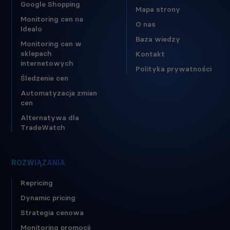
Google Shopping
Mapa strony
Monitoring cen na
O nas
Idealo
Baza wiedzy
Monitoring cen w
sklepach
Kontakt
internetowych
Polityka prywatności
Śledzenie cen
Automatyzacja zmian
cen
Alternatywa dla
TradeWatch
ROZWIĄZANIA
Repricing
Dynamic pricing
Strategia cenowa
Monitoring promocji