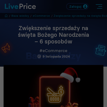
Zaloguj
/
Baza wiedzy
/
eCommerce
/
Zwiększenie sprzedaży na święta Bożego Narodzenia – 6 sposob
Zwiększenie sprzedaży na
święta Bożego Narodzenia
– 6 sposobów
#eCommerce
Baza wiedzy
9 listopada 2024