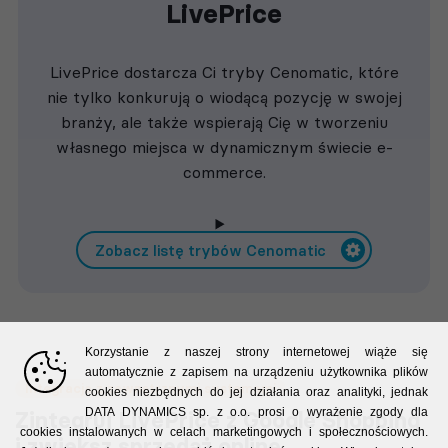
LivePrice
LivePrice dostarcza Ci tryby Cenomatic, które
nie tylko konkurują o wiodącą pozycję w swojej
branży, ale także wspierają Cię w tworzeniu
własnego miejsca w dynamicznym świecie e-
commerce.
Zobacz listę trybów Cenomatic
Korzystanie z naszej strony internetowej wiąże się
automatycznie z zapisem na urządzeniu użytkownika plików
Integracja z zewnętrznymi systemami
cookies niezbędnych do jej działania oraz analityki, jednak
DATA DYNAMICS sp. z o.o. prosi o wyrażenie zgody dla
Zintegruj LivePrice z Google Shopping
cookies instalowanych w celach marketingowych i społecznościowych.
i zwiększ sprzedaż online