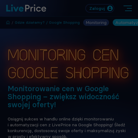
Zaloguj
Monitoring
Automatyz
/
Gdzie działamy? / Google Shopping
Monitoring cen
Google Shopping
Monitorowanie cen w Google
Shopping – zwiększ widoczność
swojej oferty!
Osiągnij sukces w handlu online dzięki monitorowaniu
i automatyzacji cen z LivePrice na Google Shopping! Śledź
konkurencję, dostosowuj swoje oferty i maksymalizuj zyski
w prosty i efektywny sposób.