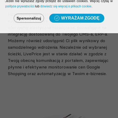
Jeżeli nie wyrażasz zgody przejdź do ustawień cookies. Więcej czytaj w
polityce prywatności
lub
dowiedz się więcej o plikach cookie
.
Rozumiemy, jak istotna jest dobrze wdrożona
WYRAŻAM ZGODĘ
Spersonalizuj
automatyka cenowa Google Shopping. Dlatego
oferujemy elastyczne rozwiązania, pozwalające na
integrację dostosowaną do Twojego CMS-a, ERP-a.
Możemy również udostępnić Ci plik wynikowy do
samodzielnego wdrożenia. Niezależnie od wybranej
ścieżki, LivePrice jest w stanie działać w zgodzie z
Twoją obecną komunikacją z portalem, zapewniając
płynne i efektywne monitorowanie cen Google
Shopping oraz automatyzację w Twoim e-biznesie.