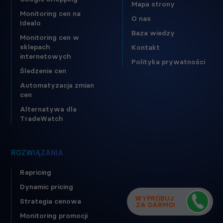
Mapa strony
Monitoring cen na
O nas
Idealo
Baza wiedzy
Monitoring cen w
sklepach
Kontakt
internetowych
Polityka prywatności
Śledzenie cen
Automatyzacja zmian
cen
Alternatywa dla
TradeWatch
ROZWIĄZANIA
Repricing
Dynamic pricing
WYPRÓBUJ
Strategia cenowa
ZA DARMO!
Monitoring promocji