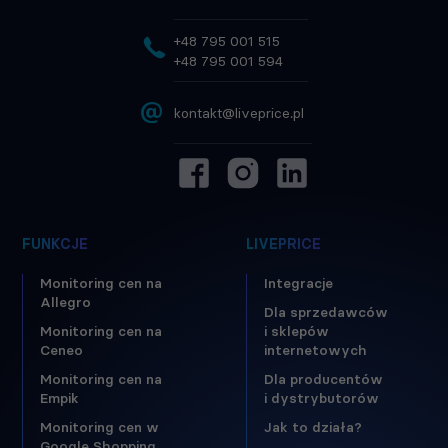
+48 795 001 515
+48 795 001 594
@
kontakt@liveprice.pl
FUNKCJE
LIVEPRICE
Monitoring cen na
Integracje
Allegro
Dla sprzedawców
Monitoring cen na
i sklepów
Ceneo
internetowych
Monitoring cen na
Dla producentów
Empik
i dystrybutorów
Monitoring cen w
Jak to działa?
Google Shopping