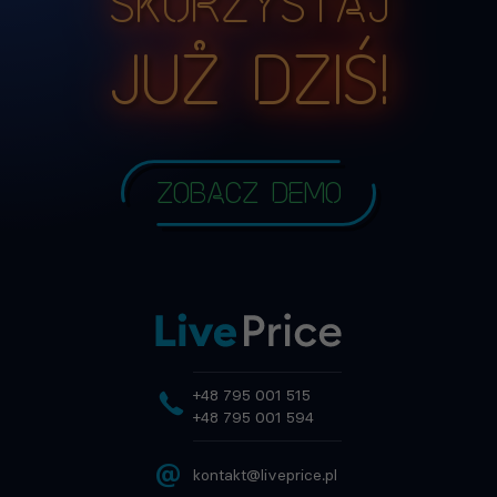
Skorzystaj
już dziś!
Zobacz demo
+48 795 001 515
+48 795 001 594
@
kontakt@liveprice.pl