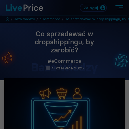
Zaloguj
/
Baza wiedzy
/
eCommerce
/
Co sprzedawać w dropshippingu, by zarobić
Co sprzedawać w
dropshippingu, by
zarobić?
#eCommerce
Baza wiedzy
9 czerwca 2025