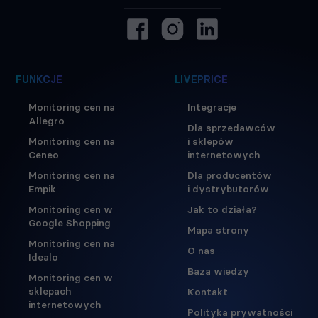
FUNKCJE
LIVEPRICE
Monitoring cen na
Integracje
Allegro
Dla sprzedawców
Monitoring cen na
i sklepów
Ceneo
internetowych
Monitoring cen na
Dla producentów
Empik
i dystrybutorów
Monitoring cen w
Jak to działa?
Google Shopping
Mapa strony
Monitoring cen na
O nas
Idealo
Baza wiedzy
Monitoring cen w
sklepach
Kontakt
internetowych
Polityka prywatności