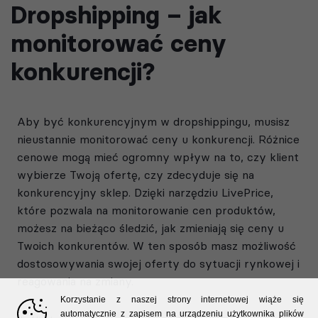
Dropshipping – jak
monitorować ceny
konkurencji?
Aby być konkurencyjnym w dropshippingu, musisz
nieustannie monitorować ceny u konkurencji. Różnice
cenowe mogą mieć ogromny wpływ na to, czy klient
wybierze Twoją ofertę, czy zdecyduje się na
konkurencyjny sklep. Dzięki narzędziu LivePrice,
które pozwala na monitorowanie cen produktów,
możesz na bieżąco śledzić, jak zmieniają się ceny u
Twoich konkurentów. W ten sposób masz możliwość
dostosowywania swojej oferty do sytuacji rynkowej i
reagowania na zmiany.
Korzystanie z naszej strony internetowej wiąże się
automatycznie z zapisem na urządzeniu użytkownika plików