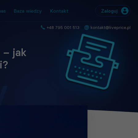
nas
Baza wiedzy
Kontakt
Zaloguj
@
+48 795 001 513
kontakt@liveprice.pl
 – jak
i?
y