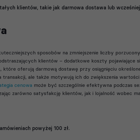
tałych klientów, takie jak darmowa dostawa lub wcześni
wa
uteczniejszych sposobów na zmniejszenie liczby porzucony
dstraszających klientów – dodatkowe koszty pojawiające si
 które oferują darmową dostawę przy osiągnięciu określonej
a transakcji, ale także motywują ich do zwiększenia wartości
ategia
cenowa
może być szczególnie efektywna podczas s
jąc zarówno satysfakcję klientów, jak i lojalność wobec ma
mówieniach powyżej 100 zł.