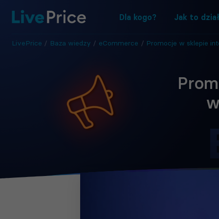
Dla kogo?
Jak to dzia
LivePrice
/
Baza wiedzy
/
eCommerce
/
Promocje w sklepie internetowym – jak wyróżni
Promo
w