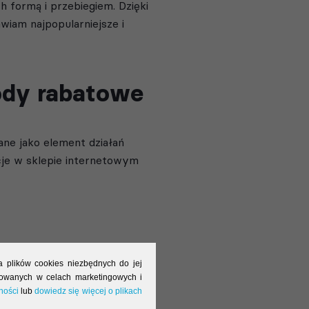
 formą i przebiegiem. Dzięki
wiam najpopularniejsze i
ody rabatowe
ne jako element działań
cje w sklepie internetowym
a plików cookies niezbędnych do jej
alowanych w celach marketingowych i
ności
lub
dowiedz się więcej o plikach