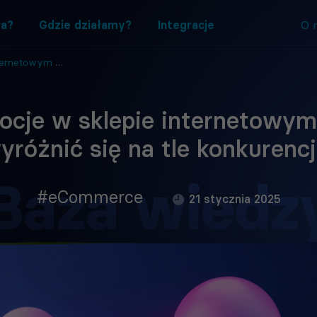
ła?
Gdzie działamy?
Integracje
O 
ć się na tle konkurencji?
cje w sklepie internetowym
yróżnić się na tle konkurencj
Baza wiedz
#eCommerce
21 stycznia 2025