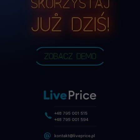
Skorzystaj
już dziś!
Zobacz demo
+48 795 001 515
+48 795 001 594
@
kontakt@liveprice.pl