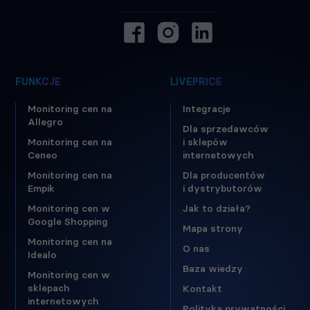
FUNKCJE
LIVEPRICE
Monitoring cen na
Integracje
Allegro
Dla sprzedawców
Monitoring cen na
i sklepów
Ceneo
internetowych
Monitoring cen na
Dla producentów
Empik
i dystrybutorów
Monitoring cen w
Jak to działa?
Google Shopping
Mapa strony
Monitoring cen na
O nas
Idealo
Baza wiedzy
Monitoring cen w
sklepach
Kontakt
internetowych
Polityka prywatności