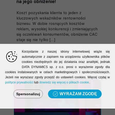
na jego obniżenie!
Koszt pozyskania klienta to jeden z
kluczowych wskaźników rentowności
biznesu. W dobie rosnących kosztów
reklam, wysokiej konkurencji i zmieniających
się oczekiwań konsumentów, obniżenie CAC
staje się nie tylko […]
10 maja 2025
Korzystanie z naszej strony internetowej wiąże się
automatycznie z zapisem na urządzeniu użytkownika plików
cookies niezbędnych do jej działania oraz analityki, jednak
DATA DYNAMICS sp. z o.o. prosi o wyrażenie zgody dla
cookies instalowanych w celach marketingowych i społecznościowych.
Jeżeli nie wyrażasz zgody przejdź do ustawień cookies. Więcej czytaj w
polityce prywatności
lub
dowiedz się więcej o plikach cookie
.
WYRAŻAM ZGODĘ
Spersonalizuj