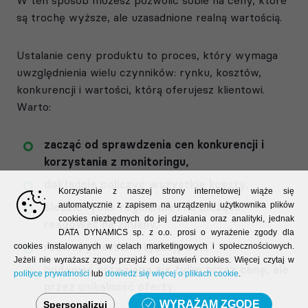
są trochę wyższe, ale uzasadnione realną wartością.
Ustalanie ceny produktu to proces, który wymaga
uwzględnienia wielu czynników: rynku, kosztów,
konkurencji i wartości, którą oferujesz klientowi.
Warto:
zacząć od sprawdzenia cen konkurencji i
korzystania z monitoringu,
dokładnie policzyć wszystkie koszty,
Korzystanie z naszej strony internetowej wiąże się
śledzić rynek regularnie i na bieżąco
automatycznie z zapisem na urządzeniu użytkownika plików
cookies niezbędnych do jej działania oraz analityki, jednak
reagować na zmiany,
DATA DYNAMICS sp. z o.o. prosi o wyrażenie zgody dla
rozważyć automatyzację cen,
cookies instalowanych w celach marketingowych i społecznościowych.
Jeżeli nie wyrażasz zgody przejdź do ustawień cookies. Więcej czytaj w
budować przewagę nie tylko przez cenę, ale
polityce prywatności
lub
dowiedz się więcej o plikach cookie
.
przez unikalność oferty.
WYRAŻAM ZGODĘ
Spersonalizuj