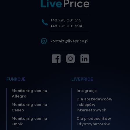
+48 795 001 515
+48 795 001 594
@
kontakt@liveprice.pl
FUNKCJE
LIVEPRICE
Monitoring cen na
Integracje
Allegro
Dla sprzedawców
Monitoring cen na
i sklepów
Ceneo
internetowych
Monitoring cen na
Dla producentów
Empik
i dystrybutorów