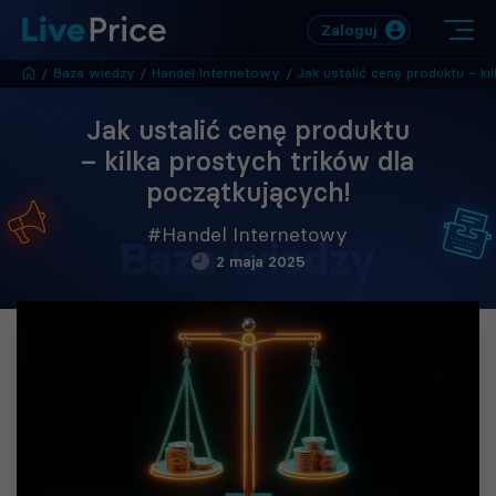
Zaloguj
/
Baza wiedzy
/
Handel Internetowy
/
Jak ustalić cenę produktu – kilka prostych trików dla 
Jak ustalić cenę produktu
– kilka prostych trików dla
początkujących!
#Handel Internetowy
Baza wiedzy
2 maja 2025