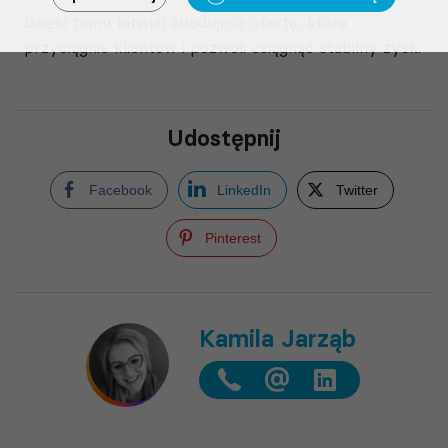
Dzięki temu łatwiej zbudujesz ofertę, która
przyciągnie klientów i pozwoli osiągnąć stabilny zysk.
Udostępnij
Facebook
LinkedIn
Twitter
Pinterest
Kamila Jarząb
@