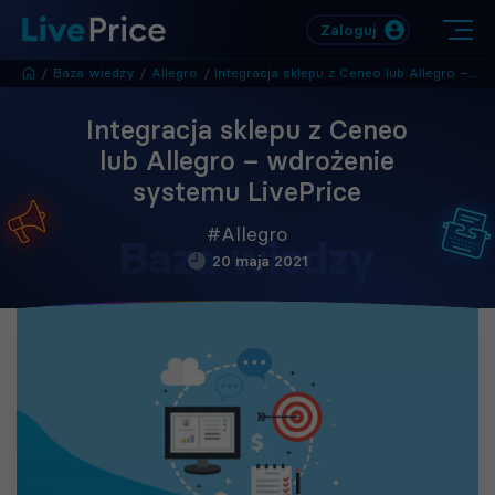
Zaloguj
/
Baza wiedzy
/
Allegro
/
Integracja sklepu z Ceneo lub Allegro – wdrożenie systemu LivePrice
Integracja sklepu z Ceneo
lub Allegro – wdrożenie
systemu LivePrice
#Allegro
Baza wiedzy
20 maja 2021