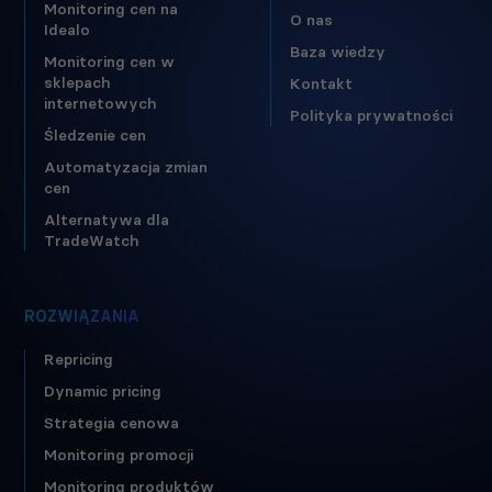
Monitoring cen na
O nas
Idealo
Baza wiedzy
Monitoring cen w
sklepach
Kontakt
internetowych
Polityka prywatności
Śledzenie cen
Automatyzacja zmian
cen
Alternatywa dla
TradeWatch
ROZWIĄZANIA
Repricing
Dynamic pricing
Strategia cenowa
Monitoring promocji
Monitoring produktów