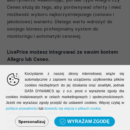
Ceneo służą do tego, aby porównywać oferty i mieć
możliwość wyboru najkorzystniejszego (cenowo i
jakościowo) wariantu. Dlatego warto wdrożyć do
swojego biznesu profesjonalny system do
monitoringu i automatyki cenowej.
LivePrice możesz integrować ze swoim kontem
Allegro lub Ceneo.
Korzystanie z naszej strony internetowej wiąże się
Co istotne, elastyczność systemu pozwala na
automatycznie z zapisem na urządzeniu użytkownika plików
samodzielną integrację. W takim przypadku
cookies niezbędnych do jej działania oraz analityki, jednak
generujemy wynikowy plik XML (z odpowiednio
DATA DYNAMICS sp. z o.o. prosi o wyrażenie zgody dla
wyliczonymi cenami) i sam wykonujesz wdrożenie.
cookies instalowanych w celach marketingowych i społecznościowych.
Jeżeli nie wyrażasz zgody przejdź do ustawień cookies. Więcej czytaj w
polityce prywatności
lub
dowiedz się więcej o plikach cookie
.
Dlatego LivePrice może być zintegrowany z
praktycznie każdym sklepem internetowym,
WYRAŻAM ZGODĘ
Spersonalizuj
ERP’em, po API Allegro lub systemem