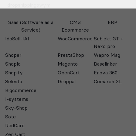
dropshippingowym.
Saas (Software as a
CMS
ERP
Service)
Ecommerce
IdoSell-IAI
WooCommerce
Subiekt GT +
Nexo pro
Shoper
PrestaShop
Wapro Mag
Shoplo
Magento
Baselinker
Shopify
OpenCart
Enova 360
Selesto
Druppal
Comarch XL
Bigcommerce
I-systems
Sky-Shop
Sote
RedCard
Zen Cart