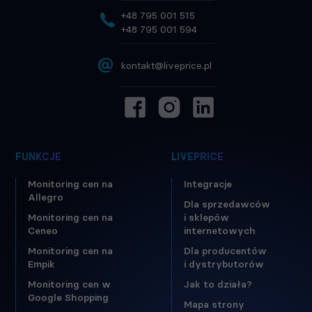
+48 795 001 515
+48 795 001 594
@
kontakt@liveprice.pl
FUNKCJE
LIVEPRICE
Monitoring cen na
Integracje
Allegro
Dla sprzedawców
Monitoring cen na
i sklepów
Ceneo
internetowych
Monitoring cen na
Dla producentów
Empik
i dystrybutorów
Monitoring cen w
Jak to działa?
Google Shopping
Mapa strony