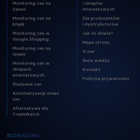
Monitoring cen na
i sklepów
Ceneo
internetowych
Monitoring cen na
Dla producentów
Empik
i dystrybutorów
Monitoring cen w
Jak to działa?
Google Shopping
Mapa strony
Monitoring cen na
O nas
Idealo
Baza wiedzy
Monitoring cen w
sklepach
Kontakt
internetowych
Polityka prywatności
Śledzenie cen
Automatyzacja zmian
cen
Alternatywa dla
TradeWatch
ROZWIĄZANIA