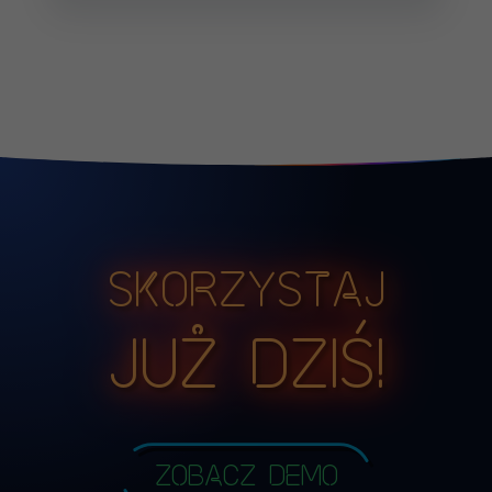
Skorzystaj
już dziś!
Zobacz demo