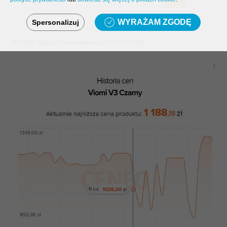
WYRAŻAM ZGODĘ
Spersonalizuj
Źródło: https://www.ceneo.pl/94766712#