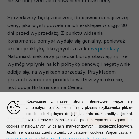
niż 30 dni przed zastosowaniem obniżki ceny”.
Sprzedawcy będą zmuszeni, do ujawnienia najniższej
ceny, jaka występowała na ich e-sklepie w ciągu 30
dni przed wyprzedażą. Z punktu widzenia
konsumenta pomysł wydaje się genialny, ponieważ
ukróci praktykę fikcyjnych zniżek i
wyprzedaży
.
Natomiast niektórzy przedsiębiorcy obawiają się, że
wymóg wpłynie na ich politykę cenową i negatywnie
odbije się, na wynikach sprzedaży. Przykładem
prezentowania cen produktu w dłuższym okresie,
jest opcja Historia cen na Ceneo:
Korzystanie z naszej strony internetowej wiąże się
automatycznie z zapisem na urządzeniu użytkownika plików
cookies niezbędnych do jej działania oraz analityki, jednak
DATA DYNAMICS sp. z o.o. prosi o wyrażenie zgody dla
cookies instalowanych w celach marketingowych i społecznościowych.
Jeżeli nie wyrażasz zgody przejdź do ustawień cookies. Więcej czytaj w
polityce prywatności
lub
dowiedz się więcej o plikach cookie
.