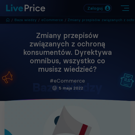
Zaloguj
/
Baza wiedzy
/
eCommerce
/
Zmiany przepisów związanych z ochroną konsumentów. Dyrektywa omnibus, wszystko co musisz wiedzi
Zmiany przepisów
związanych z ochroną
konsumentów. Dyrektywa
omnibus, wszystko co
musisz wiedzieć?
#eCommerce
Baza wiedzy
5 maja 2022