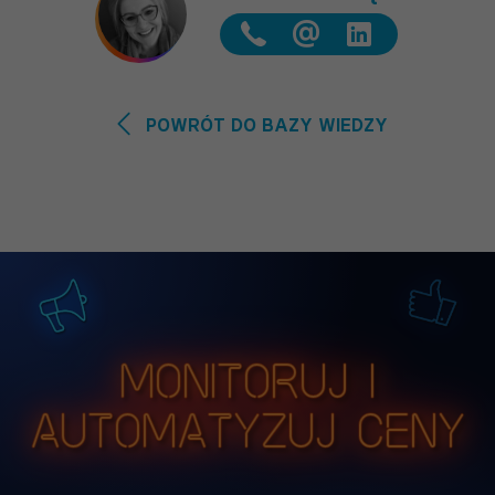
@
POWRÓT DO BAZY WIEDZY
Monitoruj i
automatyzuj ceny