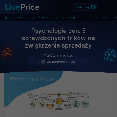
Zaloguj
/
Baza wiedzy
/
eCommerce
/
Psychologia cen. 5 sprawdzonych trików na zwiększenie sprzedaż
Psychologia cen. 5
sprawdzonych trików na
zwiększenie sprzedaży
#eCommerce
Baza wiedzy
22 czerwca 2021