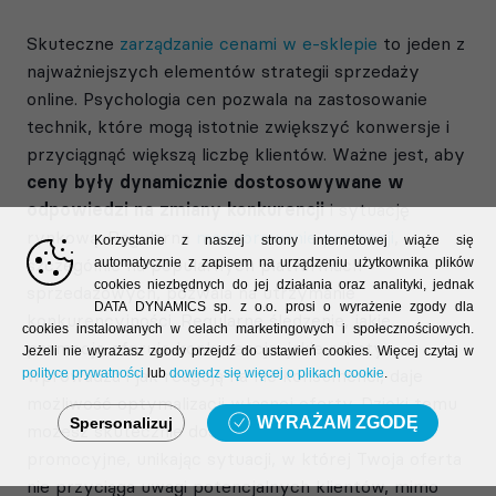
Skuteczne
zarządzanie cenami w e-sklepie
to jeden z
najważniejszych elementów strategii sprzedaży
online. Psychologia cen pozwala na zastosowanie
technik, które mogą istotnie zwiększyć konwersje i
przyciągnąć większą liczbę klientów. Ważne jest, aby
ceny były dynamicznie dostosowywane w
odpowiedzi na zmiany konkurencji
i sytuację
rynkową. Regularne
monitorowanie promocji
,
Korzystanie z naszej strony internetowej wiąże się
szczególnie na popularnych platformach
automatycznie z zapisem na urządzeniu użytkownika plików
cookies niezbędnych do jej działania oraz analityki, jednak
sprzedażowych, pozwala na utrzymanie
DATA DYNAMICS sp. z o.o. prosi o wyrażenie zgody dla
konkurencyjności. Regularne śledzenie, jakie
cookies instalowanych w celach marketingowych i społecznościowych.
promocje oferuje konkurencja, jakie rabaty
Jeżeli nie wyrażasz zgody przejdź do ustawień cookies. Więcej czytaj w
wprowadza i jak reagują na nie konsumenci, daje
polityce prywatności
lub
dowiedz się więcej o plikach cookie
.
możliwość optymalizacji własnej oferty. Dzięki temu
WYRAŻAM ZGODĘ
Spersonalizuj
możesz skutecznie dostosować ceny i strategie
promocyjne, unikając sytuacji, w której Twoja oferta
nie przyciąga uwagi potencjalnych klientów, mimo