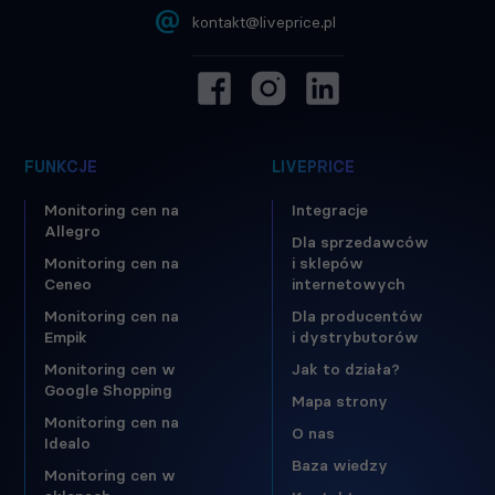
@
kontakt@liveprice.pl
FUNKCJE
LIVEPRICE
Monitoring cen na
Integracje
Allegro
Dla sprzedawców
Monitoring cen na
i sklepów
Ceneo
internetowych
Monitoring cen na
Dla producentów
Empik
i dystrybutorów
Monitoring cen w
Jak to działa?
Google Shopping
Mapa strony
Monitoring cen na
O nas
Idealo
Baza wiedzy
Monitoring cen w