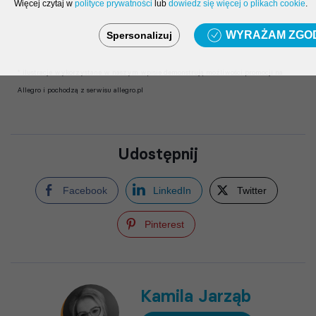
Więcej czytaj w
polityce prywatności
lub
dowiedz się więcej o plikach cookie
.
WYRAŻAM ZGO
Spersonalizuj
* ilustracje wykorzystane w naszym wpisie demonstrują możliwości promocji na
Allegro i pochodzą z serwisu allegro.pl
Udostępnij
Facebook
LinkedIn
Twitter
Pinterest
Kamila Jarząb