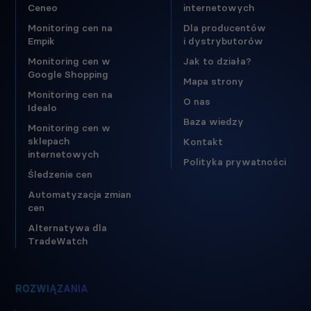
Ceneo
internetowych
Monitoring cen na
Dla producentów
Empik
i dystrybutorów
Monitoring cen w
Jak to działa?
Google Shopping
Mapa strony
Monitoring cen na
O nas
Idealo
Baza wiedzy
Monitoring cen w
sklepach
Kontakt
internetowych
Polityka prywatności
Śledzenie cen
Automatyzacja zmian
cen
Alternatywa dla
TradeWatch
ROZWIĄZANIA