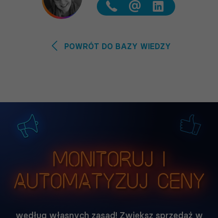
@
POWRÓT DO BAZY WIEDZY
Monitoruj i
automatyzuj ceny
według własnych zasad! Zwiększ sprzedaż w