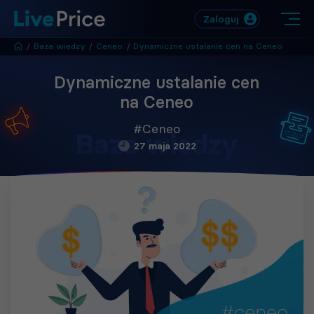
Zaloguj
/
Baza wiedzy
/
Ceneo
/
Dynamiczne ustalanie cen na Ceneo
Dynamiczne ustalanie cen
na Ceneo
#Ceneo
Baza wiedzy
27 maja 2022