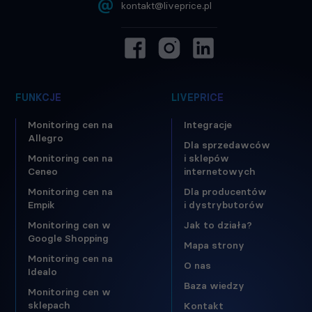
@
kontakt@liveprice.pl
FUNKCJE
LIVEPRICE
Monitoring cen na
Integracje
Allegro
Dla sprzedawców
Monitoring cen na
i sklepów
Ceneo
internetowych
Monitoring cen na
Dla producentów
Empik
i dystrybutorów
Monitoring cen w
Jak to działa?
Google Shopping
Mapa strony
Monitoring cen na
O nas
Idealo
Baza wiedzy
Monitoring cen w
sklepach
Kontakt