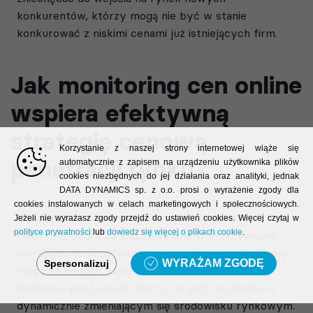
konkurentów, którzy mogą nie być w stanie
konkurować z niskimi cenami już istniejących firm.
Jak monitoring cen online
wspiera efektywną
strategię cenową
Korzystanie z naszej strony internetowej wiąże się
penetracji rynku?
automatycznie z zapisem na urządzeniu użytkownika plików
cookies niezbędnych do jej działania oraz analityki, jednak
DATA DYNAMICS sp. z o.o. prosi o wyrażenie zgody dla
cookies instalowanych w celach marketingowych i społecznościowych.
Narzędzie do
monitoringu cen online
, takie jak
Jeżeli nie wyrażasz zgody przejdź do ustawień cookies. Więcej czytaj w
polityce prywatności
lub
dowiedz się więcej o plikach cookie
.
LivePrice, odgrywa kluczową rolę w efektywnym
wdrażaniu strategii cenowej penetracji rynku. Firmy
WYRAŻAM ZGODĘ
Spersonalizuj
mogą na bieżąco śledzić ceny konkurencji i
dostosowywać swoje oferty, co jest niezbędne w
dynamicznie zmieniającym się środowisku rynkowym.