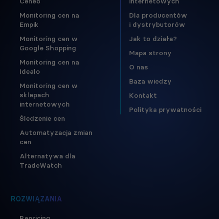
Ceneo
internetowych
Monitoring cen na
Dla producentów
Empik
i dystrybutorów
Monitoring cen w
Jak to działa?
Google Shopping
Mapa strony
Monitoring cen na
O nas
Idealo
Baza wiedzy
Monitoring cen w
sklepach
Kontakt
internetowych
Polityka prywatności
Śledzenie cen
Automatyzacja zmian
cen
Alternatywa dla
TradeWatch
ROZWIĄZANIA
Repricing