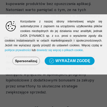
kupowanie produktów bez opuszczania aplikacji.
Natomiast warto pamiętać o tym, ze na tych
platformach
tracker cen
nie zadziała w zadowalający
sposób.
Korzystanie z naszej strony internetowej wiąże się
automatycznie z zapisem na urządzeniu użytkownika plików
cookies niezbędnych do jej działania oraz analityki, jednak
DATA DYNAMICS sp. z o.o. prosi o wyrażenie zgody dla
Specjalne promocje
cookies instalowanych w celach marketingowych i społecznościowych.
Jeżeli nie wyrażasz zgody przejdź do ustawień cookies. Więcej czytaj w
polityce prywatności
lub
dowiedz się więcej o plikach cookie
.
Firmy coraz częściej wdrażają specjalne promocje
WYRAŻAM ZGODĘ
Spersonalizuj
dedykowane użytkownikom m-commerce, aby
zachęcić ich do zakupów mobilnych. Dlatego zniżki
dostępne wyłącznie w aplikacjach, programy
lojalnościowe z dodatkowymi bonusami za zakupy
przez smartfony to skuteczne strategie
zwiększające sprzedaż.