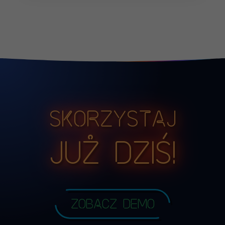
Skorzystaj
już dziś!
Zobacz demo