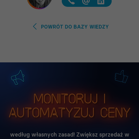
@
POWRÓT DO BAZY WIEDZY
Monitoruj i
automatyzuj ceny
według własnych zasad! Zwiększ sprzedaż w