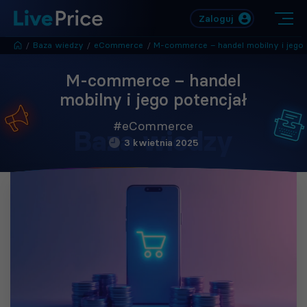
Zaloguj
/
Baza wiedzy
/
eCommerce
/
M-commerce – handel mobilny i jego potencj
M-commerce – handel
mobilny i jego potencjał
#eCommerce
Baza wiedzy
3 kwietnia 2025