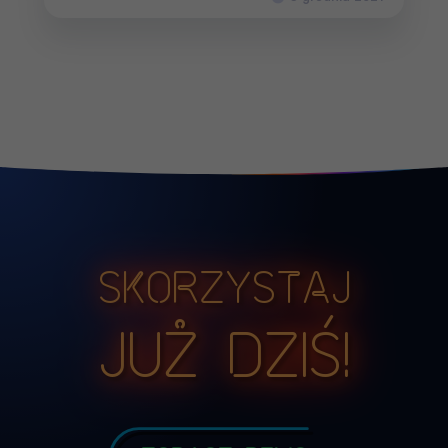
Skorzystaj
już dziś!