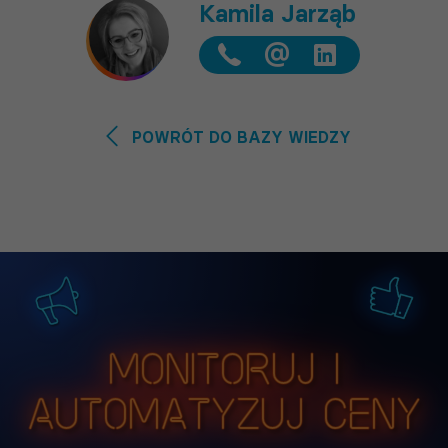
Kamila Jarząb
@
POWRÓT DO BAZY WIEDZY
Monitoruj i
automatyzuj ceny