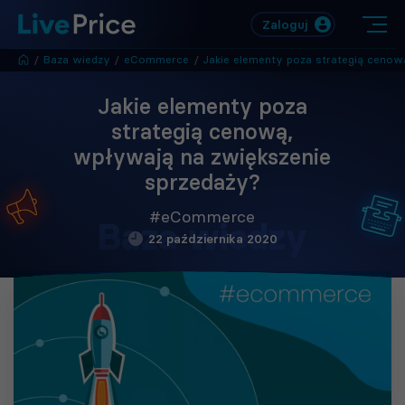
Zaloguj
/
Baza wiedzy
/
eCommerce
/
Jakie elementy poza strategią cenową, wpływają na zwiększenie sprzedaż
Jakie elementy poza
strategią cenową,
wpływają na zwiększenie
sprzedaży?
#eCommerce
Baza wiedzy
22 października 2020