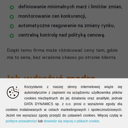
definiowanie minimalnych marż i limitów zmian,
monitorowanie cen konkurencji,
automatyczne reagowanie na zmiany rynku,
centralną kontrolę nad polityką cenową.
Dzięki temu firma może różnicować ceny tam, gdzie
ma to sens, bez wrażenia chaosu po stronie klienta.
Jak wdrożyć mądre
dynamic pricing?
Korzystanie z naszej strony internetowej wiąże się
automatycznie z zapisem na urządzeniu użytkownika plików
cookies niezbędnych do jej działania oraz analityki, jednak
DATA DYNAMICS sp. z o.o. prosi o wyrażenie zgody dla
Skuteczny dynamic pricing powinien opierać się na
cookies instalowanych w celach marketingowych i społecznościowych.
Jeżeli nie wyrażasz zgody przejdź do ustawień cookies. Więcej czytaj w
zasadach, nie na impulsach. Warto:
polityce prywatności
lub
dowiedz się więcej o plikach cookie
.