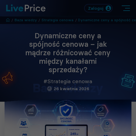
Zaloguj
/
Baza wiedzy
/
Strategia cenowa
/
Dynamiczne ceny a spójność cenowa – jak mądrze różnicować ceny między kana
Dynamiczne ceny a
spójność cenowa – jak
mądrze różnicować ceny
między kanałami
sprzedaży?
#Strategia cenowa
Baza wiedzy
26 kwietnia 2026