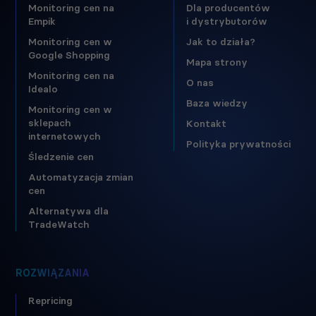
Monitoring cen na
Dla producentów
Empik
i dystrybutorów
Monitoring cen w
Jak to działa?
Google Shopping
Mapa strony
Monitoring cen na
O nas
Idealo
Baza wiedzy
Monitoring cen w
sklepach
Kontakt
internetowych
Polityka prywatności
Śledzenie cen
Automatyzacja zmian
cen
Alternatywa dla
TradeWatch
ROZWIĄZANIA
Repricing