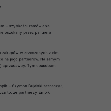
?
em – szybkości zamówienia,
nie oszukany przez partnera
do zakupów w zrzeszonych z nim
lace na jego partnerów. Na samym
ik) sprzedawcy. Tym sposobem,
ik – Szymon Bujalski zaznaczył,
cza to, że partnerzy Empik