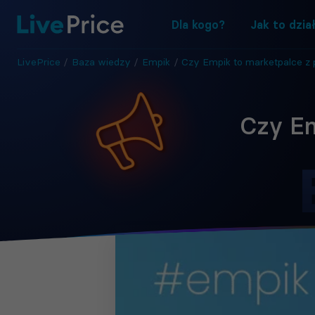
Dla kogo?
Jak to dzia
LivePrice
/
Baza wiedzy
/
Empik
/
Czy Empik to marketpalce z poten
Czy Em