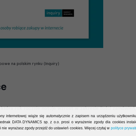
powe na polskim rynku (Inquiry)
ce
 która rok rocznie notuje wzrost w zakresie ilości zamówień
 był to jeden z pierwszych e-sklepów w Polsce. Kojarzony z 
rony internetowej wiąże się automatycznie z zapisem na urządzeniu użytkownik
i, jednak DATA DYNAMICS sp. z o.o. prosi o wyrażenie zgody dla cookies inst
lata temu innych przedsiębiorców.
i nie wyrażasz zgody przejdź do ustawień cookies. Więcej czytaj w
polityce prywat