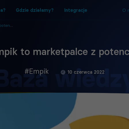
ła?
Gdzie działamy?
Integracje
O 
cjałem?
pik to marketpalce z poten
Baza wiedz
#Empik
10 czerwca 2022