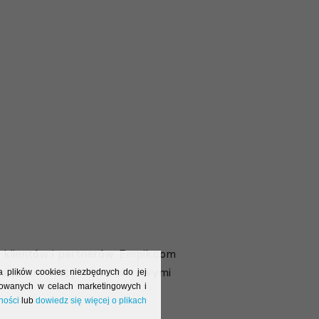
, klientów i partnerów. Empik.com
książkami i artykułami biurowymi
a plików cookies niezbędnych do jej
alowanych w celach marketingowych i
ności
lub
dowiedz się więcej o plikach