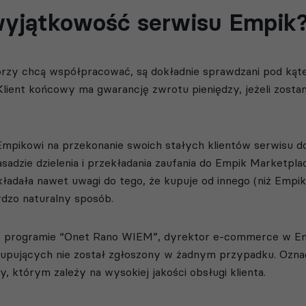
wyjątkowość serwisu Empik
órzy chcą współpracować, są dokładnie sprawdzani pod kąt
 Klient końcowy ma gwarancję zwrotu pieniędzy, jeżeli zosta
 Empikowi na przekonanie swoich stałych klientów serwisu 
asadzie dzielenia i przekładania zaufania do Empik Marketp
kładała nawet uwagi do tego, że kupuje od innego (niż Emp
rdzo naturalny sposób.
 programie “Onet Rano WIEM”, dyrektor e-commerce w Emp
kupujących nie został zgłoszony w żadnym przypadku. Ozna
, którym zależy na wysokiej jakości obsługi klienta.