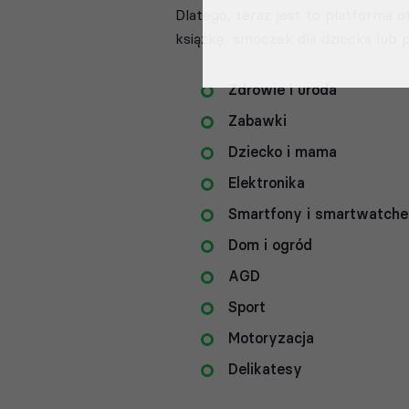
Dlatego, teraz jest to platforma
książkę, smoczek dla dziecka lub 
Zdrowie i uroda
Zabawki
Dziecko i mama
Elektronika
Smartfony i smartwatche
Dom i ogród
AGD
Sport
Motoryzacja
Delikatesy