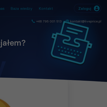
nas
Baza wiedzy
Kontakt
Zaloguj
@
+48 795 001 513
kontakt@liveprice.pl
cjałem?
y