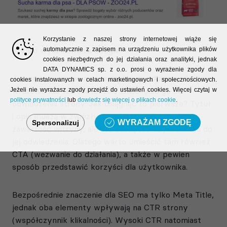
Korzystanie z naszej strony internetowej wiąże się
Wyniki wyszukiwania Google
automatycznie z zapisem na urządzeniu użytkownika plików
cookies niezbędnych do jej działania oraz analityki, jednak
DATA DYNAMICS sp. z o.o. prosi o wyrażenie zgody dla
Już na tym etapie można zrobić na odbiorcy dobre
cookies instalowanych w celach marketingowych i społecznościowych.
wrażenie lub też skutecznie zniechęcić go do
Jeżeli nie wyrażasz zgody przejdź do ustawień cookies. Więcej czytaj w
polityce prywatności
lub
dowiedz się więcej o plikach cookie
.
odwiedzenia strony. Jak osiągnąć to pierwsze? Tytuł
i opis muszą w zwięzły sposób przedstawiać
WYRAŻAM ZGODĘ
Spersonalizuj
zawartość witryny, ale też zachęcać użytkownika do
jej odwiedzenia. Dlatego warto umieścić tam również
CTA (wezwanie do działania), a także w pewien
sposób przedstawić korzyści dla użytkownika.
Bezpośrednie znaczenie dla SEO ma tylko Meta Title,
jednak oba elementy wpływają na CTR strony
(współczynnik klikalności). Wysoki CTR natomiast