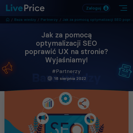
Zaloguj
/
Baza wiedzy
/
Partnerzy
/
Jak za pomocą optymalizacji SEO poprawić UX na stronie? Wyjaśniamy!
Jak za pomocą
optymalizacji SEO
poprawić UX na stronie?
Wyjaśniamy!
#Partnerzy
Baza wiedzy
18 sierpnia 2022