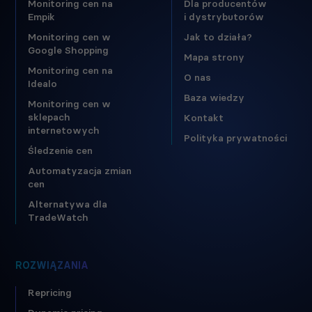
Monitoring cen na
Dla producentów
Empik
i dystrybutorów
Monitoring cen w
Jak to działa?
Google Shopping
Mapa strony
Monitoring cen na
O nas
Idealo
Baza wiedzy
Monitoring cen w
sklepach
Kontakt
internetowych
Polityka prywatności
Śledzenie cen
Automatyzacja zmian
cen
Alternatywa dla
TradeWatch
ROZWIĄZANIA
Repricing